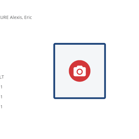
RE Alexis, Eric
LT
11
61
11