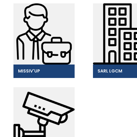
MISSIV'UP
SARL LGCM