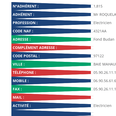
N°ADHÉRENT :
1,815
ADHÉRENT :
Mr ROQUELAU
PROFESSION :
Electricien
CODE NAF :
4321AA
ADRESSE :
Fond Budan
COMPLÉMENT ADRESSE :
CODE POSTAL :
97122
VILLE :
BAIE MAHAU
TÉLÉPHONE :
05.90.26.11.
MOBILE :
06.90.56.61.
FAX :
05.90.26.11.
MAIL :
ACTIVITÉ :
Electricien