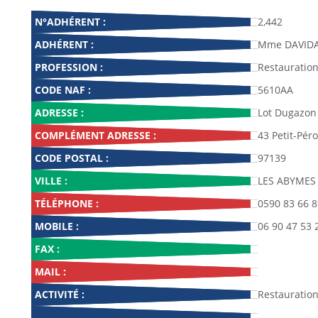
N°ADHÉRENT :
2,442
ADHÉRENT :
Mme DAVIDA
PROFESSION :
Restauration
CODE NAF :
5610AA
ADRESSE :
Lot Dugazon
COMPLÉMENT ADRESSE :
43 Petit-Pér
CODE POSTAL :
97139
VILLE :
LES ABYMES
TÉLÉPHONE :
0590 83 66 8
MOBILE :
06 90 47 53 
FAX :
MAIL :
ACTIVITÉ :
Restauration