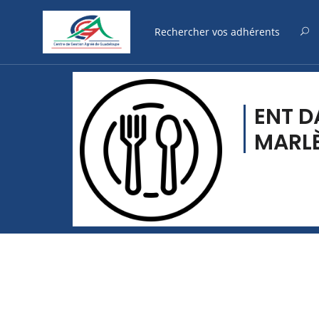
ENT D
MARL