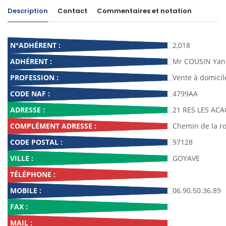
Description
Contact
Commentaires et notation
N°ADHÉRENT :
2,018
ADHÉRENT :
Mr COUSIN Yan
PROFESSION :
Vente à domicil
CODE NAF :
4799AA
ADRESSE :
21 RES LES ACA
COMPLÉMENT ADRESSE :
Chemin de la r
CODE POSTAL :
97128
VILLE :
GOYAVE
TÉLÉPHONE :
MOBILE :
06.90.50.36.89
FAX :
MAIL :