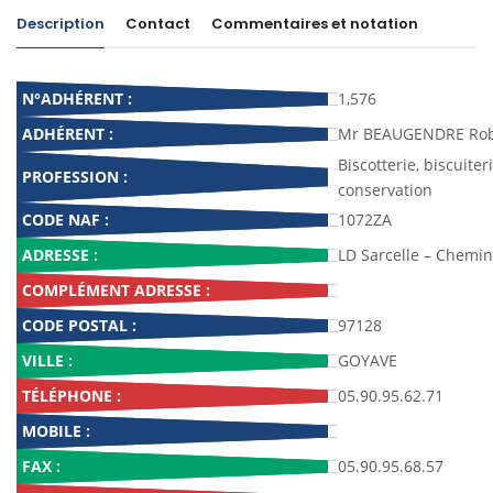
Description
Contact
Commentaires et notation
N°ADHÉRENT :
1,576
ADHÉRENT :
Mr BEAUGENDRE Rob
Biscotterie, biscuiter
PROFESSION :
conservation
CODE NAF :
1072ZA
ADRESSE :
LD Sarcelle – Chemi
COMPLÉMENT ADRESSE :
CODE POSTAL :
97128
VILLE :
GOYAVE
TÉLÉPHONE :
05.90.95.62.71
MOBILE :
FAX :
05.90.95.68.57