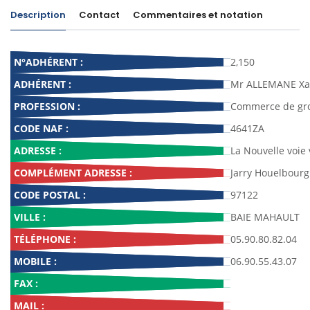
Description
Contact
Commentaires et notation
N°ADHÉRENT :
2,150
ADHÉRENT :
Mr ALLEMANE Xa
PROFESSION :
Commerce de gro
CODE NAF :
4641ZA
ADRESSE :
La Nouvelle voie 
COMPLÉMENT ADRESSE :
Jarry Houelbourg
CODE POSTAL :
97122
VILLE :
BAIE MAHAULT
TÉLÉPHONE :
05.90.80.82.04
MOBILE :
06.90.55.43.07
FAX :
MAIL :