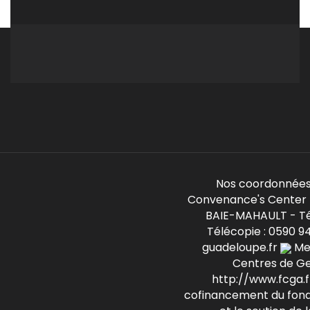
Nos coordonnées
Convenance's Center -
BAIE-MAHAULT - Té
Télécopie : 0590 9
guadeloupe.fr
Mem
Centres de G
http://www.fcga.fr
cofinancement du fond