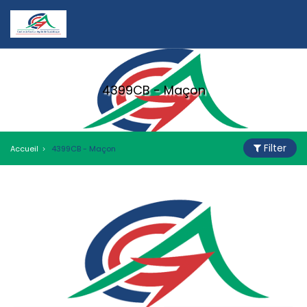
4399CB - Maçon
Filter
Accueil
4399CB - Maçon