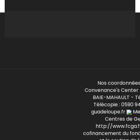
Nos coordonnées
Convenance's Center -
BAIE-MAHAULT - Té
Télécopie : 0590 9
guadeloupe.fr
Mem
Centres de G
http://www.fcga.fr
cofinancement du fond