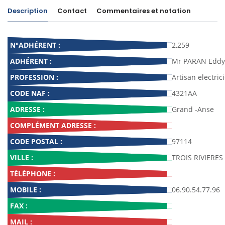
Description
Contact
Commentaires et notation
N°ADHÉRENT :
2,259
ADHÉRENT :
Mr PARAN Eddy
PROFESSION :
Artisan electric
CODE NAF :
4321AA
ADRESSE :
Grand -Anse
COMPLÉMENT ADRESSE :
CODE POSTAL :
97114
VILLE :
TROIS RIVIERES
TÉLÉPHONE :
MOBILE :
06.90.54.77.96
FAX :
MAIL :