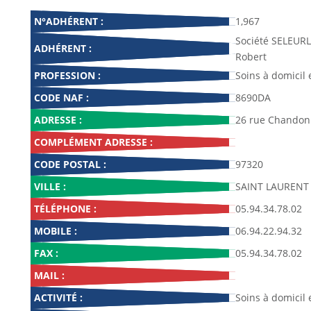
N°ADHÉRENT :
1,967
Société SELEURL
ADHÉRENT :
Robert
PROFESSION :
Soins à domicil 
CODE NAF :
8690DA
ADRESSE :
26 rue Chandon
COMPLÉMENT ADRESSE :
CODE POSTAL :
97320
VILLE :
SAINT LAURENT
TÉLÉPHONE :
05.94.34.78.02
MOBILE :
06.94.22.94.32
FAX :
05.94.34.78.02
MAIL :
ACTIVITÉ :
Soins à domicil 