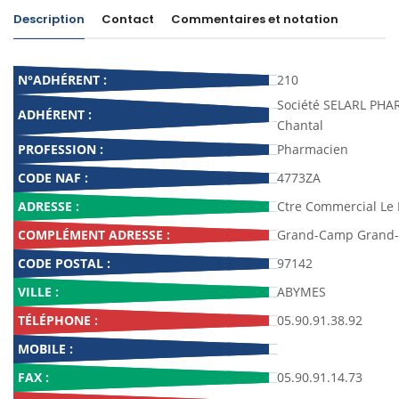
Description
Contact
Commentaires et notation
N°ADHÉRENT :
210
Société SELARL PHA
ADHÉRENT :
Chantal
PROFESSION :
Pharmacien
CODE NAF :
4773ZA
ADRESSE :
Ctre Commercial Le 
COMPLÉMENT ADRESSE :
Grand-Camp Grand
CODE POSTAL :
97142
VILLE :
ABYMES
TÉLÉPHONE :
05.90.91.38.92
MOBILE :
FAX :
05.90.91.14.73