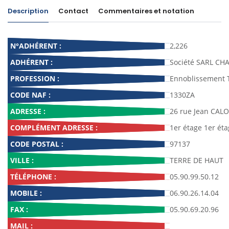
Description
Contact
Commentaires et notation
N°ADHÉRENT :
2,226
ADHÉRENT :
Société SARL CH
PROFESSION :
Ennoblissement T
CODE NAF :
1330ZA
ADRESSE :
26 rue Jean CAL
COMPLÉMENT ADRESSE :
1er étage 1er ét
CODE POSTAL :
97137
VILLE :
TERRE DE HAUT
TÉLÉPHONE :
05.90.99.50.12
MOBILE :
06.90.26.14.04
FAX :
05.90.69.20.96
MAIL :