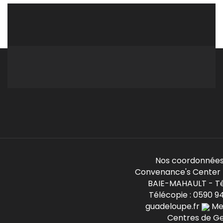
Nos coordonnées
Convenance's Center -
BAIE-MAHAULT - Té
Télécopie : 0590 9
guadeloupe.fr
Mem
Centres de G