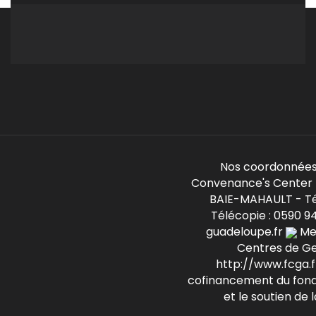
Nos coordonnées
Convenance's Center -
BAIE-MAHAULT - Té
Télécopie : 0590 9
guadeloupe.fr
Mem
Centres de G
http://www.fcga.fr
cofinancement du fond
et le soutien de