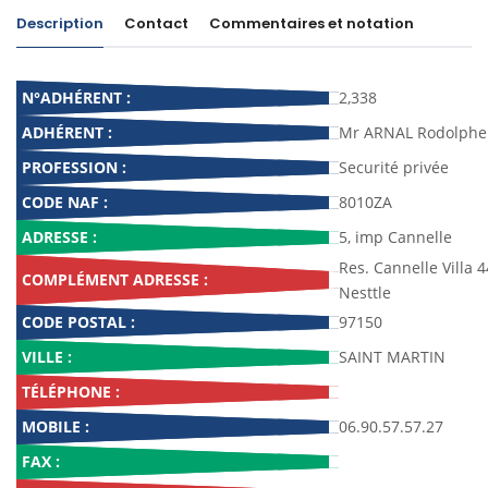
Description
Contact
Commentaires et notation
N°ADHÉRENT :
2,338
ADHÉRENT :
Mr ARNAL Rodolphe
PROFESSION :
Securité privée
CODE NAF :
8010ZA
ADRESSE :
5, imp Cannelle
Res. Cannelle Villa 
COMPLÉMENT ADRESSE :
Nesttle
CODE POSTAL :
97150
VILLE :
SAINT MARTIN
TÉLÉPHONE :
MOBILE :
06.90.57.57.27
FAX :