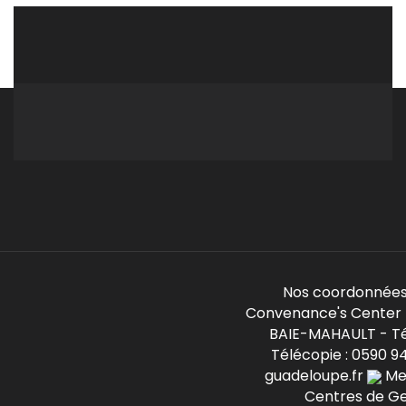
Nos coordonnées
Convenance's Center -
BAIE-MAHAULT - Té
Télécopie : 0590 9
guadeloupe.fr
Mem
Centres de G