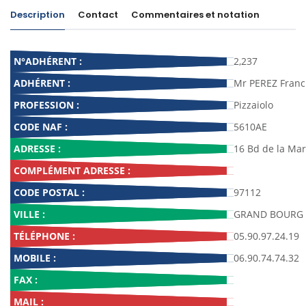
Description
Contact
Commentaires et notation
N°ADHÉRENT :
2,237
ADHÉRENT :
Mr PEREZ Franc
PROFESSION :
Pizzaiolo
CODE NAF :
5610AE
ADRESSE :
16 Bd de la Mar
COMPLÉMENT ADRESSE :
CODE POSTAL :
97112
VILLE :
GRAND BOURG
TÉLÉPHONE :
05.90.97.24.19
MOBILE :
06.90.74.74.32
FAX :
MAIL :