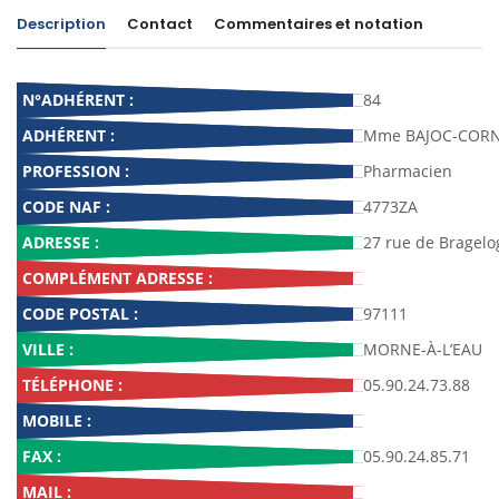
Description
Contact
Commentaires et notation
N°ADHÉRENT :
84
ADHÉRENT :
Mme BAJOC-CORNE
PROFESSION :
Pharmacien
CODE NAF :
4773ZA
ADRESSE :
27 rue de Bragel
COMPLÉMENT ADRESSE :
CODE POSTAL :
97111
VILLE :
MORNE-À-L’EAU
TÉLÉPHONE :
05.90.24.73.88
MOBILE :
FAX :
05.90.24.85.71
MAIL :