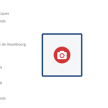
cques
onds
t de Houelbourg
79
78
onds