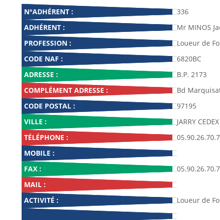
N°ADHÉRENT :
336
ADHÉRENT :
Mr MINOS Ja
PROFESSION :
Loueur de F
CODE NAF :
6820BC
ADRESSE :
B.P. 2173
COMPLÉMENT ADRESSE :
Bd Marquisa
CODE POSTAL :
97195
VILLE :
JARRY CEDEX
TÉLÉPHONE :
05.90.26.70.
MOBILE :
FAX :
05.90.26.70.
MAIL :
ACTIVITÉ :
Loueur de F