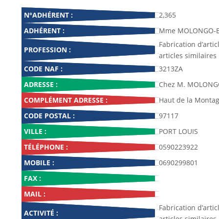
N°ADHÉRENT :
2,365
ADHÉRENT :
Mme MOLONGO-B
Fabrication d’artic
PROFESSION :
articles similaires
CODE NAF :
3213ZA
ADRESSE :
Chez M. MOLONG
COMPLÉMENT ADRESSE :
Haut de la Monta
CODE POSTAL :
97117
VILLE :
PORT LOUIS
TÉLÉPHONE :
0590223922
MOBILE :
0690299801
FAX :
MAIL :
Fabrication d’artic
ACTIVITÉ :
articles similaires