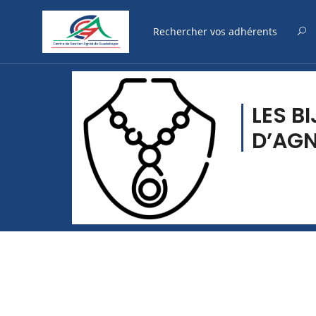
LES B
D’AGN