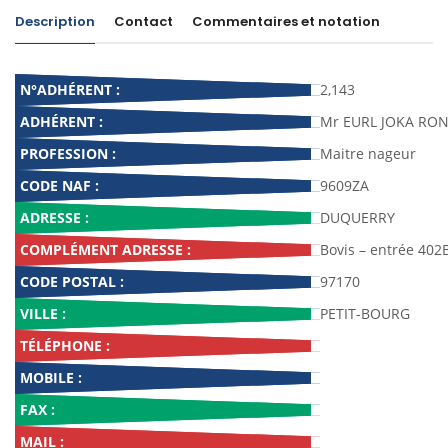
Description
Contact
Commentaires et notation
N°ADHÉRENT :
2,143
ADHÉRENT :
Mr EURL JOKA RO
PROFESSION :
Maitre nageur
CODE NAF :
9609ZA
ADRESSE :
DUQUERRY
COMPLÉMENT ADRESSE :
Bovis – entrée 402
CODE POSTAL :
97170
VILLE :
PETIT-BOURG
TÉLÉPHONE :
MOBILE :
FAX :
MAIL :