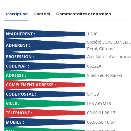
Description
Contact
Commentaires et notation
N°ADHÉRENT :
1,666
Société EURL CONSEI
ADHÉRENT :
Rémi, Gérome
PROFESSION :
Auxiliaires d’assuranc
CODE NAF :
6622ZA
ADRESSE :
5 les Seuils Raizet
COMPLÉMENT ADRESSE :
CODE POSTAL :
97139
VILLE :
LES ABYMES
TÉLÉPHONE :
05.90.91.26.17
MOBILE :
06.90.56.16.67