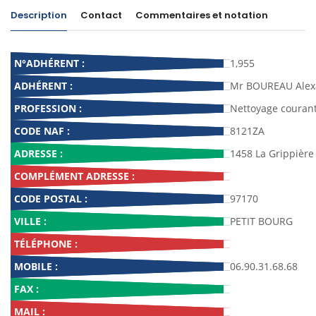
Description
Contact
Commentaires et notation
N°ADHÉRENT :
1,955
ADHÉRENT :
Mr BOUREAU Alex
PROFESSION :
Nettoyage couran
CODE NAF :
8121ZA
ADRESSE :
1458 La Grippière
COMPLÉMENT ADRESSE :
CODE POSTAL :
97170
VILLE :
PETIT BOURG
TÉLÉPHONE :
MOBILE :
06.90.31.68.68
FAX :
MAIL :