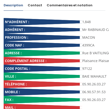
Description
Contact
Commentaires et notation
N°ADHÉRENT :
1,848
ADHÉRENT :
Mr RABINAUD Ca
PROFESSION :
MACON
CODE NAF :
4399CA
ADRESSE :
Rue B VAITILIN
COMPLÉMENT ADRESSE :
Plaisance Plaisa
CODE POSTAL :
97122
VILLE :
BAIE MAHAULT
TÉLÉPHONE :
05.90.26.03.27
MOBILE :
06.90.57.91.53
FAX :
05.90.26.03.27
MAIL :