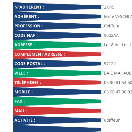
N°ADHÉRENT :
2,045
ADHÉRENT :
Mme VESCHI A
PROFESSION :
Coiffeur
CODE NAF :
9602AA
ADRESSE :
Lot 8 Im. Les 
COMPLÉMENT ADRESSE :
CODE POSTAL :
97122
VILLE :
BAIE MAHAUL
TÉLÉPHONE :
05.90.81.54.5
MOBILE :
06.90.47.30.0
FAX :
MAIL :
ACTIVITÉ :
Coiffeur