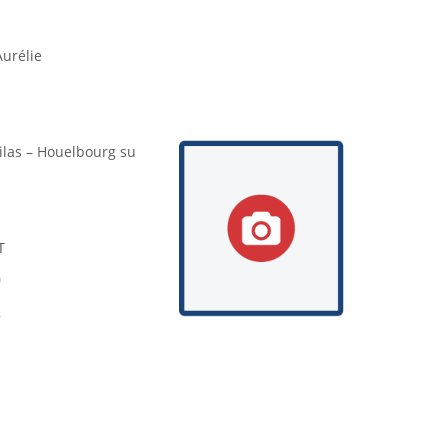
urélie
Lilas – Houelbourg su
T
0
2