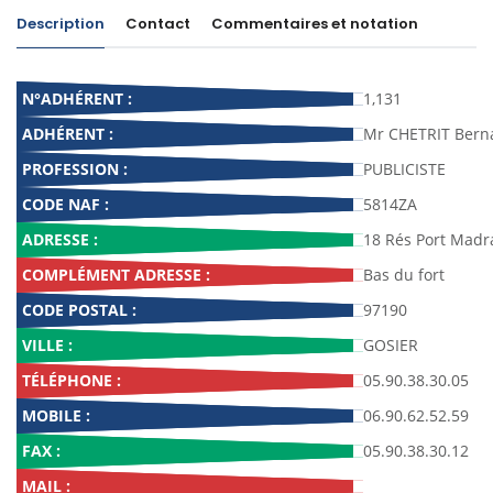
Description
Contact
Commentaires et notation
N°ADHÉRENT :
1,131
ADHÉRENT :
Mr CHETRIT Bern
PROFESSION :
PUBLICISTE
CODE NAF :
5814ZA
ADRESSE :
18 Rés Port Madr
COMPLÉMENT ADRESSE :
Bas du fort
CODE POSTAL :
97190
VILLE :
GOSIER
TÉLÉPHONE :
05.90.38.30.05
MOBILE :
06.90.62.52.59
FAX :
05.90.38.30.12
MAIL :