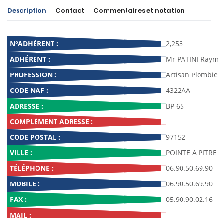
Description
Contact
Commentaires et notation
N°ADHÉRENT :
2,253
ADHÉRENT :
Mr PATINI Ray
PROFESSION :
Artisan Plombie
CODE NAF :
4322AA
ADRESSE :
BP 65
COMPLÉMENT ADRESSE :
CODE POSTAL :
97152
VILLE :
POINTE A PITRE
TÉLÉPHONE :
06.90.50.69.90
MOBILE :
06.90.50.69.90
FAX :
05.90.90.02.16
MAIL :