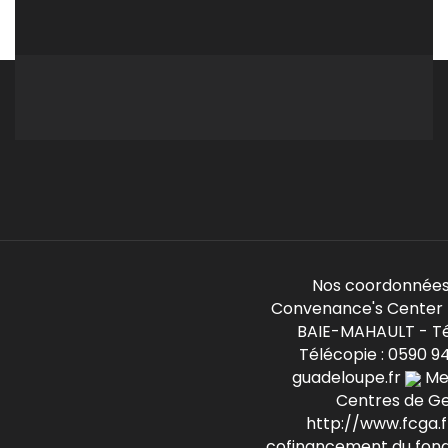
Nos coordonnées
Convenance's Center -
BAIE-MAHAULT - Té
Télécopie : 0590 9
guadeloupe.fr
Mem
Centres de G
http://www.fcga.fr
cofinancement du fond