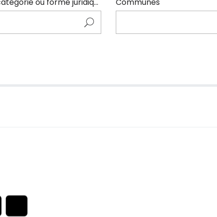
Entrer ici le nom de l'adhérents (code NAF, catégorie ou forme juridique)
Communes