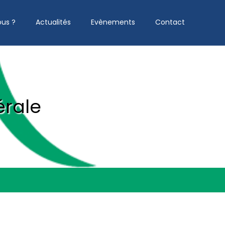
us ?
Actualités
Evènements
Contact
érale