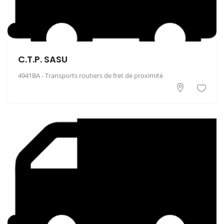
C.T.P. SASU
4941BA - Transports routiers de fret de proximité