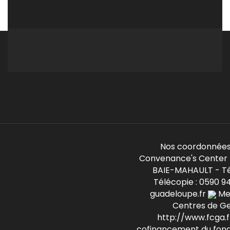
Nos coordonnées
Convenance's Center -
BAIE-MAHAULT - Té
Télécopie : 0590 9
guadeloupe.fr
Mem
Centres de G
http://www.fcga.fr
cofinancement du fond