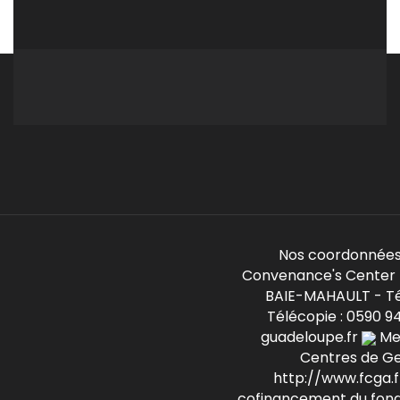
Nos coordonnées
Convenance's Center -
BAIE-MAHAULT - Té
Télécopie : 0590 9
guadeloupe.fr
Mem
Centres de G
http://www.fcga.fr
cofinancement du fond