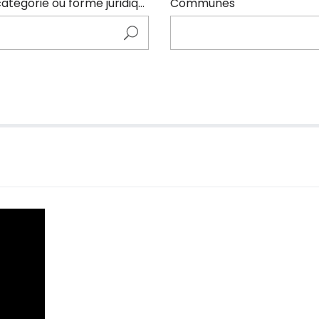
Entrer ici le nom de l'adhérents (code NAF, catégorie ou forme juridique)
Communes