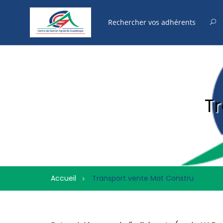
T
Accueil
Transport vente Mat Constru