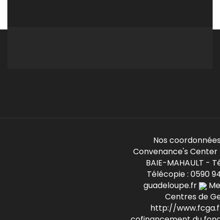
Nos coordonnées
Convenance's Center -
BAIE-MAHAULT - Té
Télécopie : 0590 9
guadeloupe.fr
Mem
Centres de G
http://www.fcga.fr
cofinancement du fond