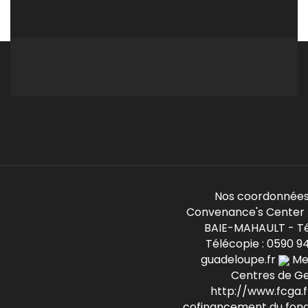
Nos coordonnées
Convenance's Center -
BAIE-MAHAULT - Té
Télécopie : 0590 9
guadeloupe.fr
Mem
Centres de G
http://www.fcga.fr
cofinancement du fond