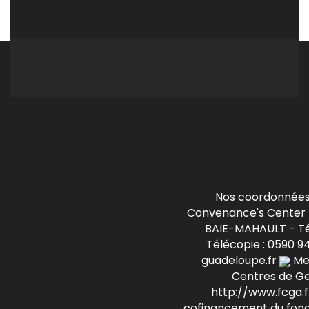
Nos coordonnées
Convenance's Center -
BAIE-MAHAULT - Té
Télécopie : 0590 9
guadeloupe.fr
Mem
Centres de G
http://www.fcga.fr
cofinancement du fond