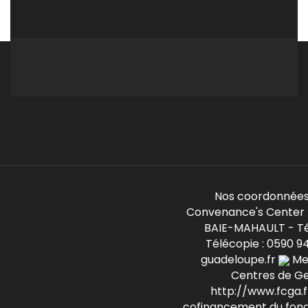
Nos coordonnées
Convenance's Center -
BAIE-MAHAULT - Té
Télécopie : 0590 9
guadeloupe.fr
Mem
Centres de G
http://www.fcga.fr
cofinancement du fond