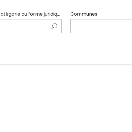
Entrer ici le nom de l'adhérents (code NAF, catégorie ou forme juridique)
Communes