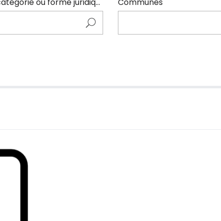
Entrer ici le nom de l'adhérents (code NAF, catégorie ou forme juridique)
Communes