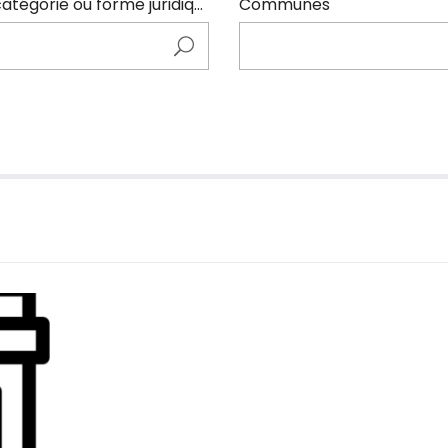
Entrer ici le nom de l'adhérents (code NAF, catégorie ou forme juridique)
Communes