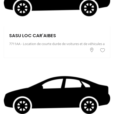
SASU LOC CAR'AIBES
7711AA - Location de courte durée de voitures et de véhicules automo