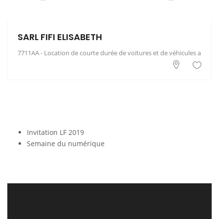
SARL FIFI ELISABETH
7711AA - Location de courte durée de voitures et de véhicules automo
Invitation LF 2019
Semaine du numérique