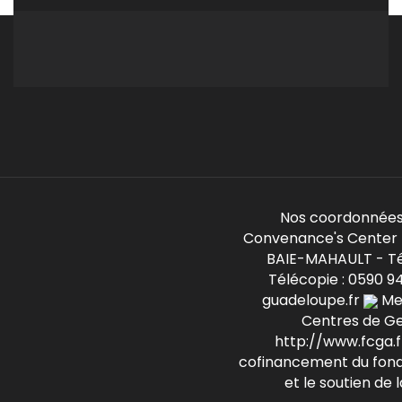
Nos coordonnées
Convenance's Center -
BAIE-MAHAULT - Té
Télécopie : 0590 9
guadeloupe.fr
Mem
Centres de G
http://www.fcga.fr
cofinancement du fond
et le soutien de