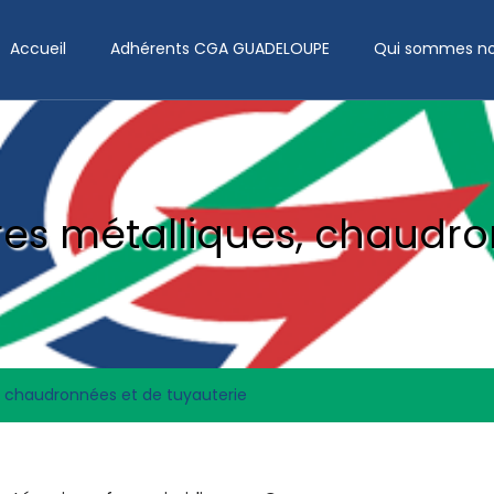
Accueil
Adhérents CGA GUADELOUPE
Qui sommes no
ures métalliques, chaudr
s, chaudronnées et de tuyauterie