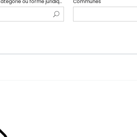
Entrer ici le nom de l'adhérents (code NAF, catégorie ou forme juridique)
Communes