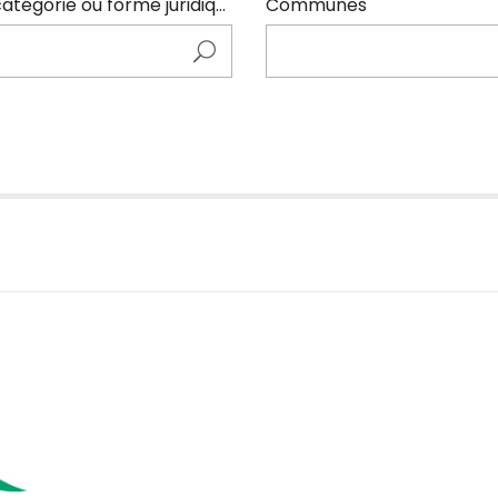
Entrer ici le nom de l'adhérents (code NAF, catégorie ou forme juridique)
Communes