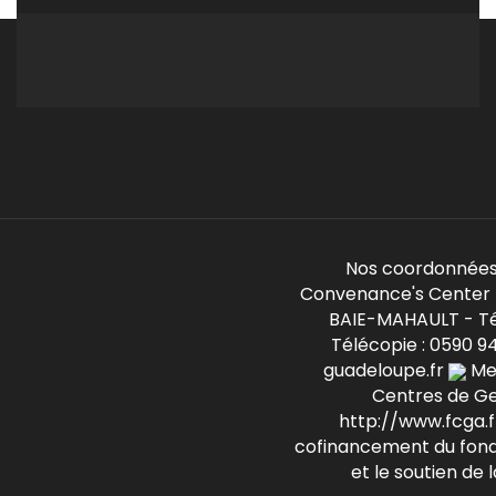
Nos coordonnées
Convenance's Center -
BAIE-MAHAULT - Té
Télécopie : 0590 9
guadeloupe.fr
Mem
Centres de G
http://www.fcga.fr
cofinancement du fond
et le soutien de