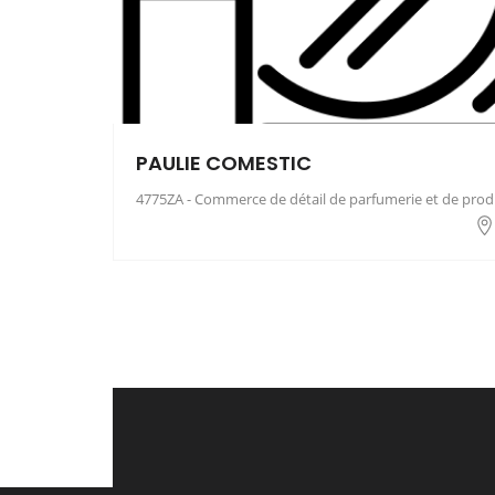
PAULIE COMESTIC
4775ZA - Commerce de détail de parfumerie et de produ