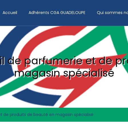
Accueil
Adhérents CGA GUADELOUPE
Qui sommes no
 de parfumerie et de pr
magasin spécialisé
 de produits de beauté en magasin spécialisé