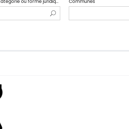
Entrer ici le nom de l'adhérents (code NAF, catégorie ou forme juridique)
Communes