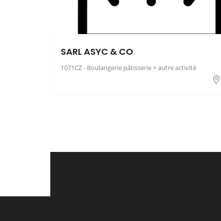
SARL ASYC & CO
1071CZ - Boulangerie pâtisserie + autre activité