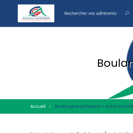
Boulan
Accueil
Boulangerie pâtisserie + autre activit