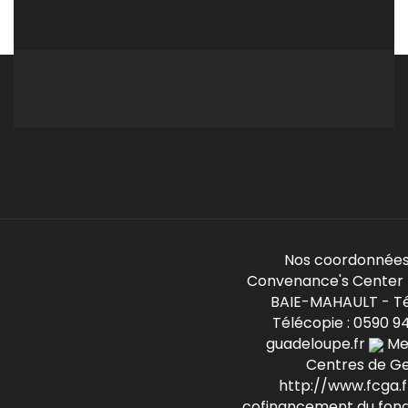
Nos coordonnées
Convenance's Center -
BAIE-MAHAULT - Té
Télécopie : 0590 9
guadeloupe.fr
Mem
Centres de G
http://www.fcga.fr
cofinancement du fond