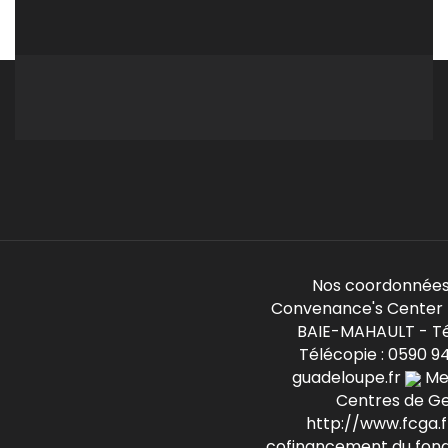
Nos coordonnées
Convenance's Center -
BAIE-MAHAULT - Té
Télécopie : 0590 9
guadeloupe.fr
Mem
Centres de G
http://www.fcga.fr
cofinancement du fond