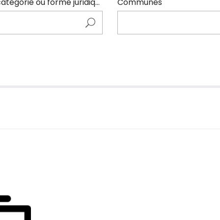
Entrer ici le nom de l'adhérents (code NAF, catégorie ou forme juridique)
Communes