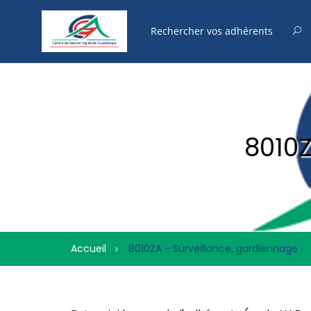
8010Z
Accueil
8010ZA - Surveillance, gardiennage