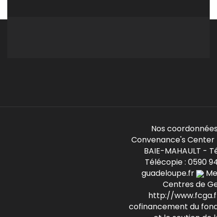
Nos coordonnées
Convenance's Center -
BAIE-MAHAULT - Té
Télécopie : 0590 9
guadeloupe.fr
Mem
Centres de G
http://www.fcga.fr
cofinancement du fond