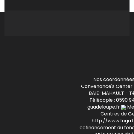
Nos coordonnées
Convenance's Center -
BAIE-MAHAULT - Té
Télécopie : 0590 9
guadeloupe.fr
Mem
Centres de G
http://www.fcga.fr
cofinancement du fond