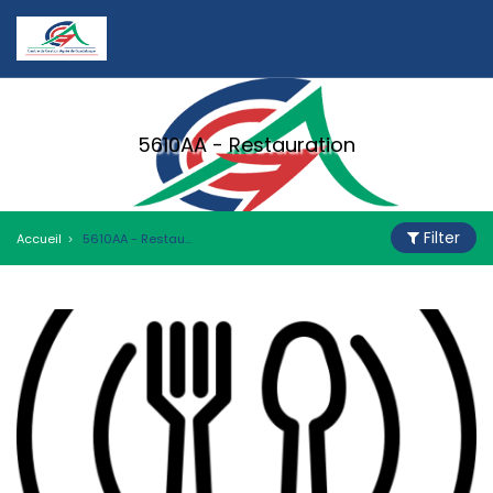
5610AA - Restauration
Filter
Accueil
5610AA - Restauration